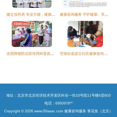
健之佳药房 专业引领，健康护航
健康咨询服务 守护健康、关爱生活的桥梁
全国肿瘤防治宣传周科普咨询义诊活动圆满举行
空港街道设立社区健康咨询室 打通便民医疗服务“最后一公里”
地址：北京市北京经济技术开发区科谷一街10号院11号楼6层603
电话：6950978**
Copyright © 2026
www.00aaac.com
健康咨询服务
青花鱼（北京）