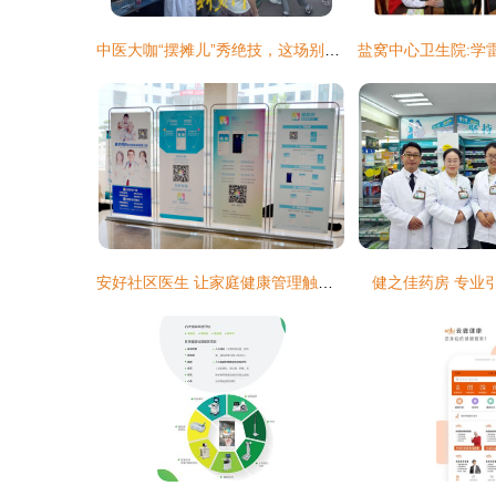
中医大咖“摆摊儿”秀绝技，这场别样的健康文化夜市鸣锣开市
安好社区医生 让家庭健康管理触手可及
健之佳药房 专业