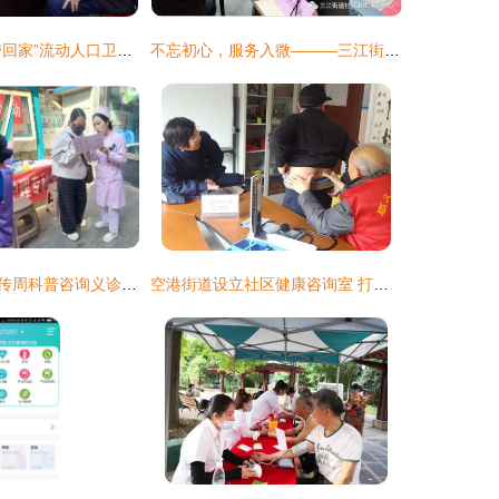
湖南省“把健康带回家”流动人口卫生计生关怀关爱专项行动启动
不忘初心，服务入微———三江街道社区卫生服中心开展“服务百姓健康行动”义诊活动暨健康咨询服务纪实
全国肿瘤防治宣传周科普咨询义诊活动圆满举行
空港街道设立社区健康咨询室 打通便民医疗服务“最后一公里”