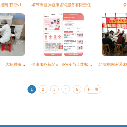
云鹿健康安卓版下载指南 获取v1.0.7客户端尽在IT168下载站
毕节市健源健康咨询服务有限责任公司 专业健康咨询，守护他人健康
净
关爱女性 守护健康——大杨树镇开展志愿服务活动侧记
健康服务新纪元 HPV疫苗上线赋能医药电商，升级健康咨询体验
1
2
3
4
5
下一页