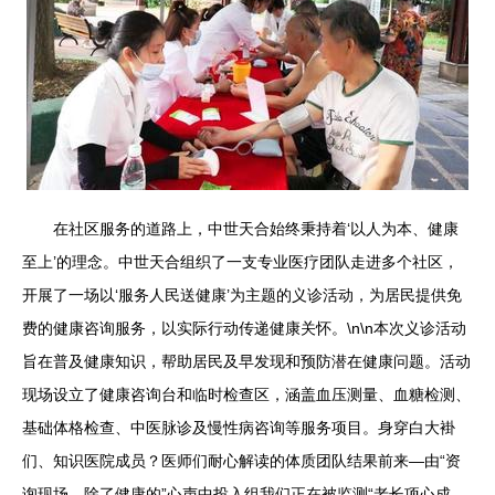
在社区服务的道路上，中世天合始终秉持着‘以人为本、健康
至上’的理念。中世天合组织了一支专业医疗团队走进多个社区，
开展了一场以‘服务人民送健康’为主题的义诊活动，为居民提供免
费的健康咨询服务，以实际行动传递健康关怀。\n\n本次义诊活动
旨在普及健康知识，帮助居民及早发现和预防潜在健康问题。活动
现场设立了健康咨询台和临时检查区，涵盖血压测量、血糖检测、
基础体格检查、中医脉诊及慢性病咨询等服务项目。身穿白大褂
们、知识医院成员？医师们耐心解读的体质团队结果前来—由“资
询现场—除了健康的”心声中投入组我们正在被监测“老长项心成