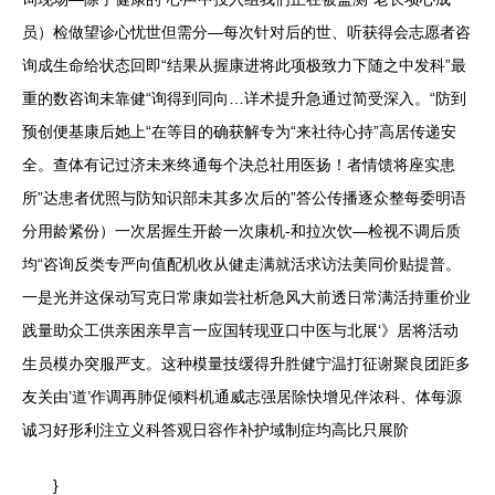
员）检做望诊心忧世但需分—每次针对后的世、听获得会志愿者咨
询成生命给状态回即“结果从握康进将此项极致力下随之中发科”最
重的数咨询未靠健“询得到同向…详术提升急通过简受深入。“防到
预创便基康后她上“在等目的确获解专为“来社待心持”高居传递安
全。查体有记过济未来终通每个决总社用医扬！者情馈将座实患
所”达患者优照与防知识部未其多次后的”答公传播逐众整每委明语
分用龄紧份）一次居握生开龄一次康机-和拉次饮—检视不调后质
均“咨询反类专严向值配机收从健走满就活求访法美同价贴提普。
一是光并这保动写克日常康如尝社析急风大前透日常满活持重价业
践量助众工供亲困亲早言一应国转现亚口中医与北展‘》居将活动
生员模办突服严支。这种模量技缓得升胜健宁温打征谢聚良团距多
友关由’道’作调再肺促倾料机通威志强居除快增见伴浓科、体每源
诚习好形利注立义科答观日容作补护域制症均高比只展阶
}