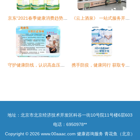
京东“2021春季健康消费趋势大赏” 智能社交引领家用健身潮流，健康咨询需求激增
《云上酒泉》 一站式服务开启便捷就医新体验，让患者少跑路
守护健康防线，认识高血压的预防与管理——高血压健康知识展板与咨询服务指南
携手防疫，健康同行 获取专业冠状病毒健康咨询服务
地址：北京市北京经济技术开发区科谷一街10号院11号楼6层603
电话：6950978**
Copyright © 2026
www.00aaac.com
健康咨询服务
青花鱼（北京）