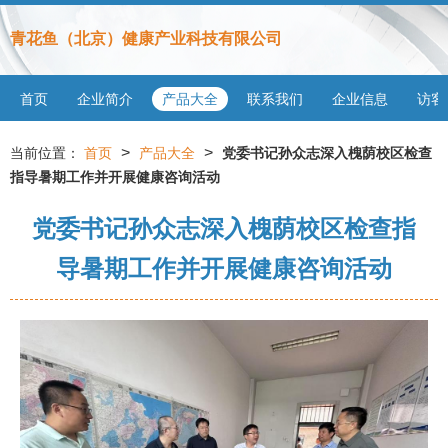
青花鱼（北京）健康产业科技有限公司
首页
企业简介
产品大全
联系我们
企业信息
访客
>
>
当前位置：
首页
产品大全
党委书记孙众志深入槐荫校区检查
指导暑期工作并开展健康咨询活动
党委书记孙众志深入槐荫校区检查指
导暑期工作并开展健康咨询活动